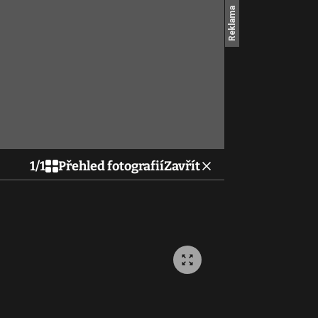
1
/
1
Přehled fotografií
Zavřít