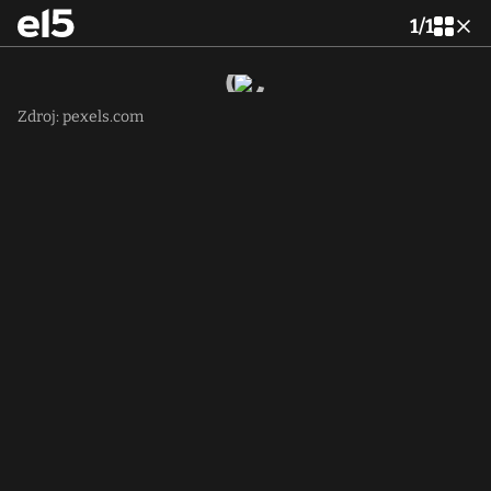
1
/
1
Zdroj: pexels.com