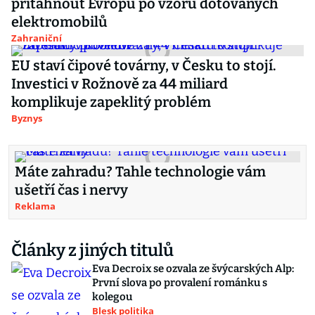
přitáhnout Evropu po vzoru dotovaných
elektromobilů
Zahraniční
EU staví čipové továrny, v Česku to stojí.
Investici v Rožnově za 44 miliard
komplikuje zapeklitý problém
Byznys
Máte zahradu? Tahle technologie vám
ušetří čas i nervy
Reklama
Články z jiných titulů
Eva Decroix se ozvala ze švýcarských Alp:
První slova po provalení románku s
kolegou
Blesk politika