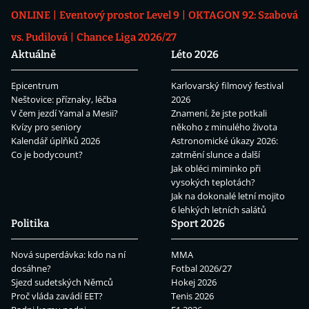
ONLINE
Eventový prostor Level 9
OKTAGON 92: Szabová
vs. Pudilová
Chance Liga 2026/27
Aktuálně
Léto 2026
Epicentrum
Karlovarský filmový festival
Neštovice: příznaky, léčba
2026
V čem jezdí Yamal a Mesii?
Znamení, že jste potkali
Kvízy pro seniory
někoho z minulého života
Kalendář úplňků 2026
Astronomické úkazy 2026:
Co je bodycount?
zatmění slunce a další
Jak obléci miminko při
vysokých teplotách?
Jak na dokonalé letní mojito
6 lehkých letních salátů
Politika
Sport 2026
Nová superdávka: kdo na ní
MMA
dosáhne?
Fotbal 2026/27
Sjezd sudetských Němců
Hokej 2026
Proč vláda zavádí EET?
Tenis 2026