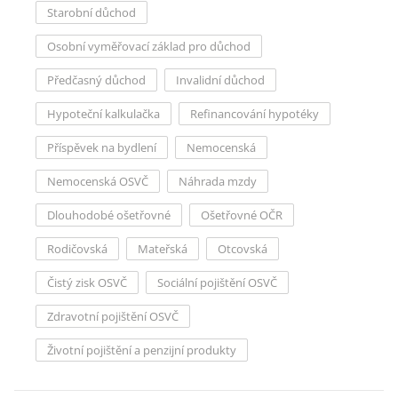
Starobní důchod
Osobní vyměřovací základ pro důchod
Předčasný důchod
Invalidní důchod
Hypoteční kalkulačka
Refinancování hypotéky
Příspěvek na bydlení
Nemocenská
Nemocenská OSVČ
Náhrada mzdy
Dlouhodobé ošetřovné
Ošetřovné OČR
Rodičovská
Mateřská
Otcovská
Čistý zisk OSVČ
Sociální pojištění OSVČ
Zdravotní pojištění OSVČ
Životní pojištění a penzijní produkty