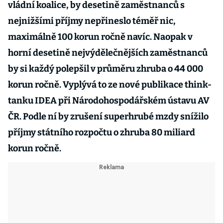
vládní koalice, by desetině zaměstnanců s
nejnižšími příjmy nepřineslo téměř nic,
maximálně 100 korun ročně navíc. Naopak v
horní desetině nejvýdělečnějších zaměstnanců
by si každý polepšil v průměru zhruba o 44 000
korun ročně. Vyplývá to ze nové publikace think-
tanku IDEA při Národohospodářském ústavu AV
ČR. Podle ní by zrušení superhrubé mzdy snížilo
příjmy státního rozpočtu o zhruba 80 miliard
korun ročně.