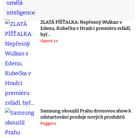
ZLATÁ PÍŠŤALKA: Nepřesný Wulkan v
Edenu, Kubečka v Hradci premiéru zvládl,
byť…
iSport.cz
Samsung okouzlil Prahu dronovou show k
odstartování prodeje nových produktů
Poggers