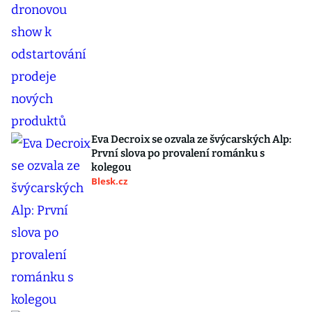
Eva Decroix se ozvala ze švýcarských Alp:
První slova po provalení románku s
kolegou
Blesk.cz