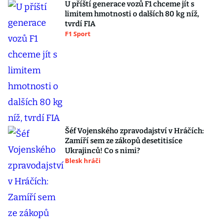
U příští generace vozů F1 chceme jít s
limitem hmotnosti o dalších 80 kg níž,
tvrdí FIA
F1 Sport
Šéf Vojenského zpravodajství v Hráčích:
Zamíří sem ze zákopů desetitisíce
Ukrajinců! Co s nimi?
Blesk hráči