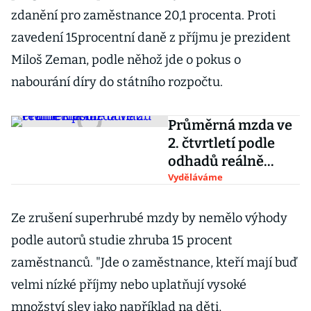
zdanění pro zaměstnance 20,1 procenta. Proti
zavedení 15procentní daně z příjmu je prezident
Miloš Zeman, podle něhož jde o pokus o
nabourání díry do státního rozpočtu.
Průměrná mzda ve
2. čtvrtletí podle
odhadů reálně
klesla
Vyděláváme
Ze zrušení superhrubé mzdy by nemělo výhody
podle autorů studie zhruba 15 procent
zaměstnanců. "Jde o zaměstnance, kteří mají buď
velmi nízké příjmy nebo uplatňují vysoké
množství slev jako například na děti,