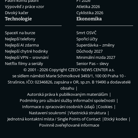
Padni komu padni
F1 2026
Výpověď z práce vzor
Atletika 2026
Divoký kačer
Cyklistika 2026
Technologie
Ekonomika
SpaceX na burze
Smrt OSVČ
Nejlepší telefony
Spořicí účty
Nejlepší AI zdarma
Superdávka – změny
Nejlepší chytré hodinky
Důchody 2027
Nejlepší VPN – srovnání
Minimální mzda 2027
Netflix filmy a seriály
Senior Pas – slevy
© 2001 - 2026 Copyright
CZECH NEWS CENTER a.s.
se sídlem náměstí Marie Schmolkové 3493/1, 100 00 Praha 10 -
Strašnice, IČO: 02346826, zapsána v OR, sp.zn. B 19490 a dodavatelé
obsahu
Autorská práva k publikovaným materiálům
Podmínky pro užívání služby informační společnosti
Informace o zpracování osobních údajů
Cookies
Nastavení soukromí
Vlastnická struktura
Jednotná kontaktní místa / Single Points of Contact
Etický kodex
Povinně zveřejňované informace