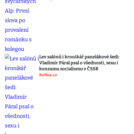
Lev salónů i kronikář panelákové šedi:
Vladimír Páral psal o všednosti, sexu i
konzumu socialismu v ČSSR
Reflex.cz