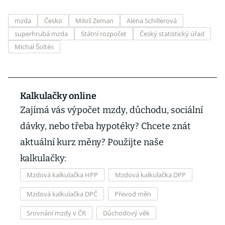
mzda
Česko
Miloš Zeman
Alena Schillerová
superhrubá mzda
Státní rozpočet
Český statistický úřad
Michal Šoltés
Kalkulačky online
Zajímá vás výpočet mzdy, důchodu, sociální
dávky, nebo třeba hypotéky? Chcete znát
aktuální kurz měny? Použijte naše
kalkulačky:
Mzdová kalkulačka HPP
Mzdová kalkulačka DPP
Mzdová kalkulačka DPČ
Převod měn
Srovnání mzdy v ČR
Důchodový věk