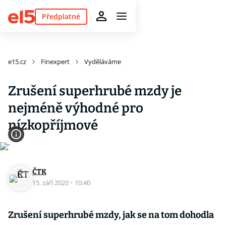
Předplatné
e15.cz
Finexpert
Vyděláváme
Zrušení superhrubé mzdy je
nejméně výhodné pro
nízkopříjmové
ČTK
15. září 2020
·
10:40
Zrušení superhrubé mzdy, jak se na tom dohodla