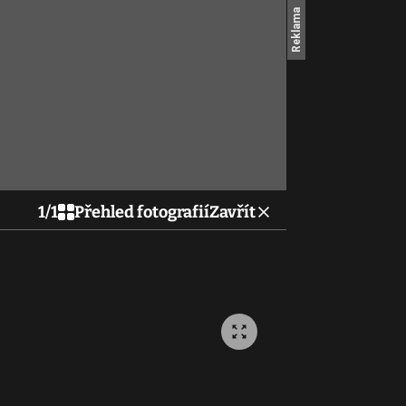
1
/
1
Přehled fotografií
Zavřít