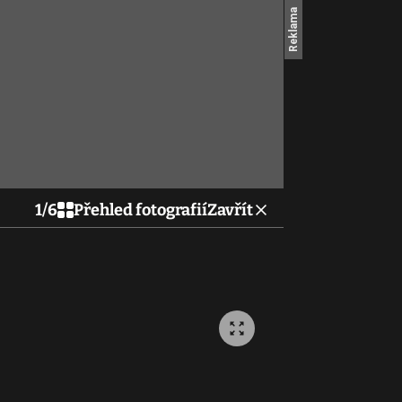
1
/
6
Přehled fotografií
Zavřít