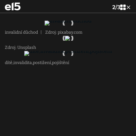
2
/
3
invalidní důchod
|
Zdroj: pixabay.com
Zdroj: Unsplash
dítě,invalidita,postižení,pojištění