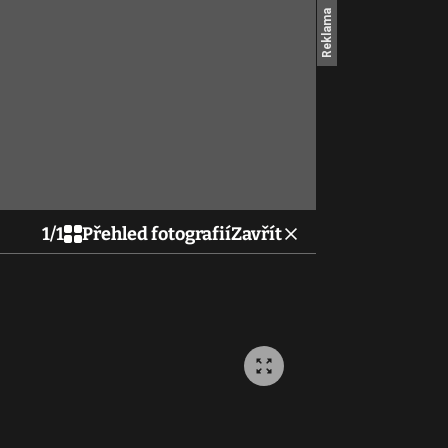
1
/
1
Přehled fotografií
Zavřít