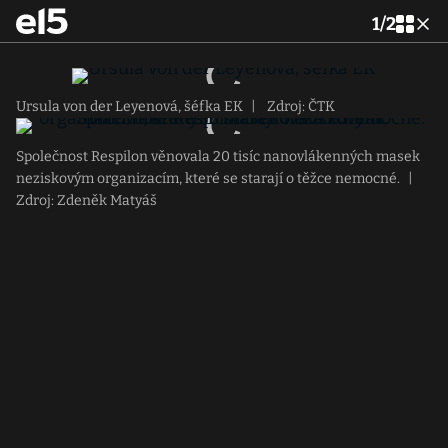
1
/
2
Ursula von der Leyenová, šéfka EK
|
Zdroj: ČTK
Společnost Respilon věnovala 20 tisíc nanovlákenných masek
neziskovým organizacím, které se starají o těžce nemocné.
|
Zdroj: Zdeněk Matyáš