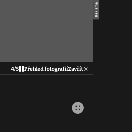
4
/
5
Přehled fotografií
Zavřít