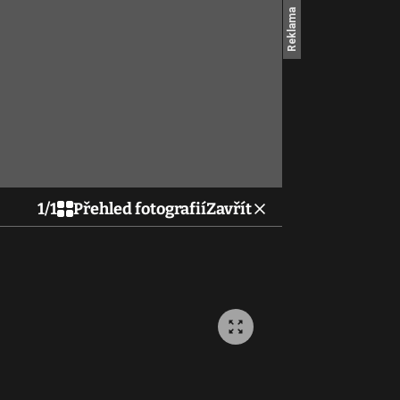
1
/
1
Přehled fotografií
Zavřít