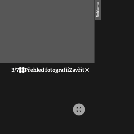
3
/
7
Přehled fotografií
Zavřít