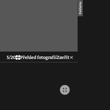
5
/
20
Přehled fotografií
Zavřít