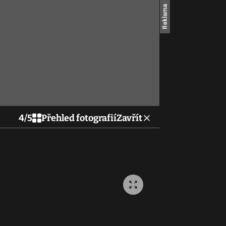
4
/
5
Přehled fotografií
Zavřít