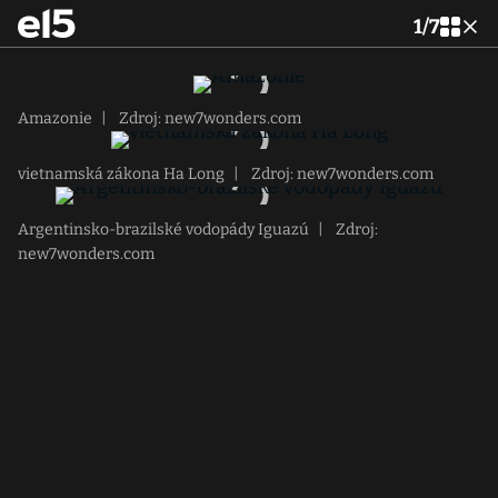
1
/
7
Amazonie
|
Zdroj: new7wonders.com
vietnamská zákona Ha Long
|
Zdroj: new7wonders.com
Argentinsko-brazilské vodopády Iguazú
|
Zdroj:
new7wonders.com