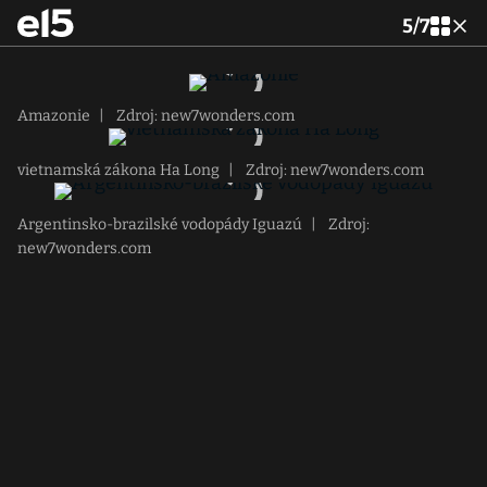
5
/
7
Amazonie
|
Zdroj: new7wonders.com
vietnamská zákona Ha Long
|
Zdroj: new7wonders.com
Argentinsko-brazilské vodopády Iguazú
|
Zdroj:
new7wonders.com