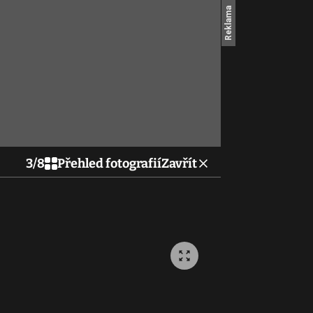
3
/
8
Přehled fotografií
Zavřít