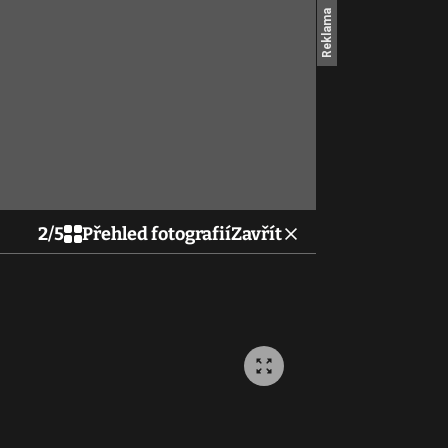
2
/
5
Přehled fotografií
Zavřít