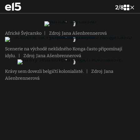
2
/
8
Africké Švýcarsko
|
Zdroj: Jana Ašenbrennerová
Scenerie na východě neklidného Konga často připomínají
idylu.
|
Zdroj: Jana Ašenbrennerová
Krávy sem dovezli belgičtí kolonialisté.
|
Zdroj: Jana
Ašenbrennerová