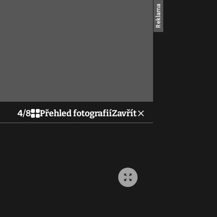
4
/
8
Přehled fotografií
Zavřít