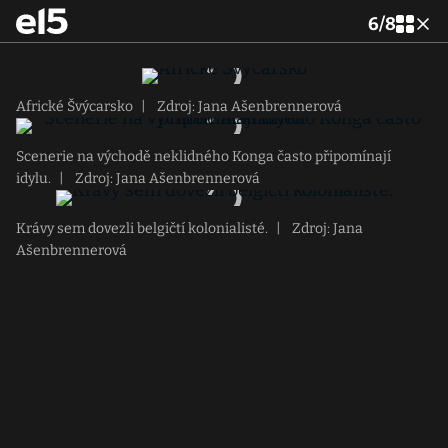
6
/
8
Africké Švýcarsko
|
Zdroj: Jana Ašenbrennerová
Scenerie na východě neklidného Konga často připomínají
idylu.
|
Zdroj: Jana Ašenbrennerová
Krávy sem dovezli belgičtí kolonialisté.
|
Zdroj: Jana
Ašenbrennerová