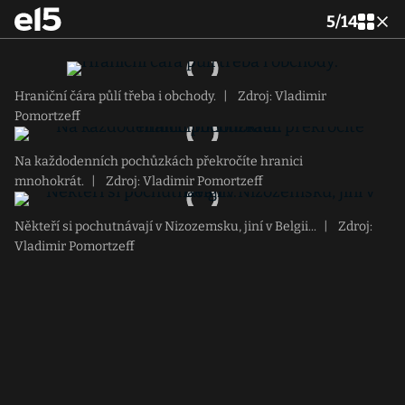
5
/
14
Hraniční čára půlí třeba i obchody.
|
Zdroj: Vladimir
Pomortzeff
Na každodenních pochůzkách překročíte hranici
mnohokrát.
|
Zdroj: Vladimir Pomortzeff
Někteří si pochutnávají v Nizozemsku, jiní v Belgii...
|
Zdroj:
Vladimir Pomortzeff