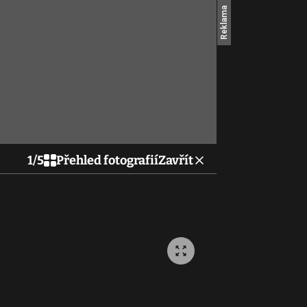
1
/
5
Přehled fotografií
Zavřít