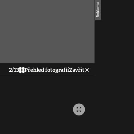
2
/
13
Přehled fotografií
Zavřít