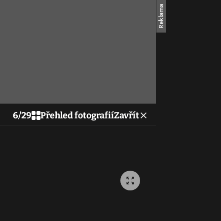
6
/
29
Přehled fotografií
Zavřít