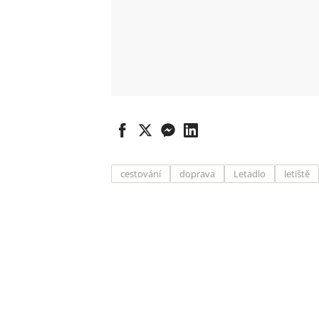
cestování
doprava
Letadlo
letiště