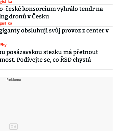
gistika
o-české konsorcium vyhrálo tendr na
ing dronů v Česku
gistika
giganty obsluhují svůj provoz z center v
užby
ou posázavskou stezku má přetnout
 most. Podívejte se, co ŘSD chystá