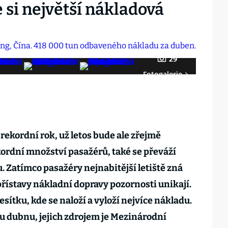
 si největší nákladová
29
Fotogalerie
 rekordní rok, už letos bude ale zřejmě
kordní množství pasažérů, také se převáží
 Zatímco pasažéry nejnabitější letiště zná
přístavy nákladní dopravy pozornosti unikají.
esítku, kde se naloží a vyloží nejvíce nákladu.
mu dubnu, jejich zdrojem je Mezinárodní