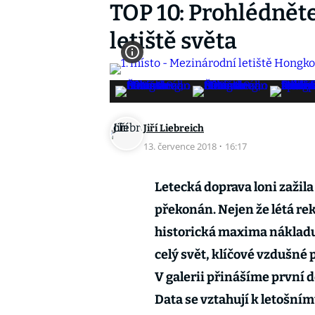
TOP 10: Prohlédněte
letiště světa
Jiří Liebreich
13. července 2018
·
16:17
Letecká doprava loni zažila
překonán. Nejen že létá re
historická maxima nákladu.
celý svět, klíčové vzdušné 
V galerii přinášíme první d
Data se vztahují k letošní