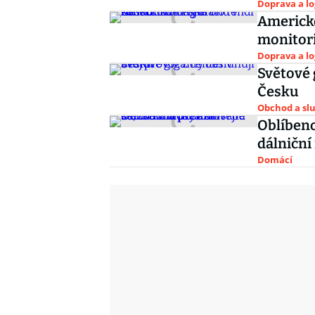
Doprava a lo
Americk
monitor
Doprava a lo
Světové 
Česku
Obchod a sl
Oblíben
dálniční
Domácí