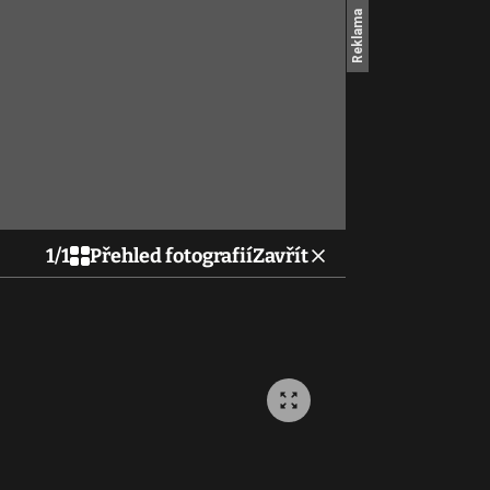
1
/
1
Přehled fotografií
Zavřít