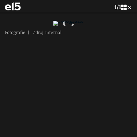
1
/
1
Fotografie
|
Zdroj: internal