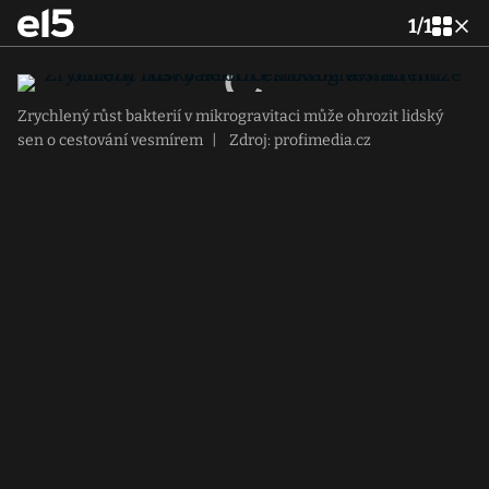
1
/
1
Zrychlený růst bakterií v mikrogravitaci může ohrozit lidský
sen o cestování vesmírem
|
Zdroj: profimedia.cz