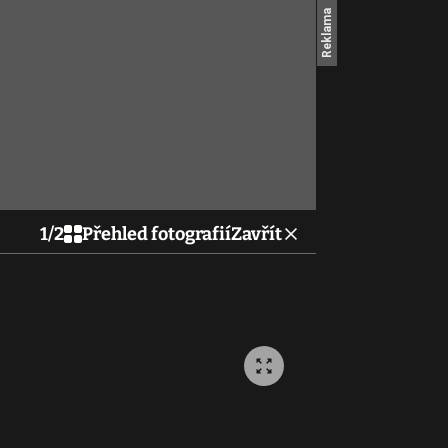
1
/
2
Přehled fotografií
Zavřít