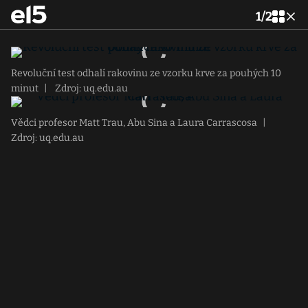
1
/
2
Revoluční test odhalí rakovinu ze vzorku krve za pouhých 10
minut
|
Zdroj: uq.edu.au
Vědci profesor Matt Trau, Abu Sina a Laura Carrascosa
|
Zdroj: uq.edu.au