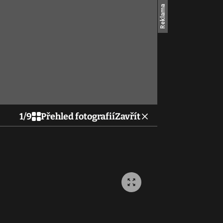
1
/
9
Přehled fotografií
Zavřít