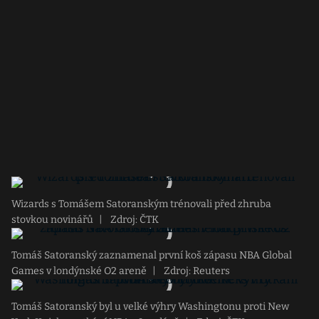
Wizards s Tomášem Satoranským trénovali před zhruba
stovkou novinářů
|
Zdroj: ČTK
Tomáš Satoranský zaznamenal první koš zápasu NBA Global
Games v londýnské O2 areně
|
Zdroj: Reuters
Tomáš Satoranský byl u velké výhry Washingtonu proti New