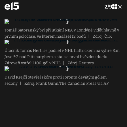
2
/
9
Tomáš Satoranský byl při utkání NBA v Londýně vidět hlavně v
prvním poločase, ve kterém nasázel 12 bodů
|
Zdroj: ČTK
Útočník Tomáš Hertl se podílel v NHL hattrickem na výhře San
Jose 5:2 nad Pittsburghem a stal se první hvězdou duelu.
Zároveň vstřelil 100. gól v NHL
|
Zdroj: Reuters
David Krejčí otevřel skóre proti Torontu devátým gólem
sezony
|
Zdroj: Frank Gunn/The Canadian Press via AP