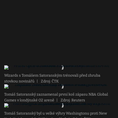
Wizards s Tomášem Satoranským trénovali před zhruba
stovkou novinářů
|
Zdroj: ČTK
Tomáš Satoranský zaznamenal první koš zápasu NBA Global
Games v londýnské O2 areně
|
Zdroj: Reuters
Tomáš Satoranský byl u velké výhry Washingtonu proti New