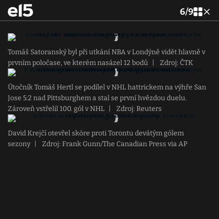
6
/
9
Tomáš Satoranský byl při utkání NBA v Londýně vidět hlavně v
prvním poločase, ve kterém nasázel 12 bodů
|
Zdroj: ČTK
Útočník Tomáš Hertl se podílel v NHL hattrickem na výhře San
Jose 5:2 nad Pittsburghem a stal se první hvězdou duelu.
Zároveň vstřelil 100. gól v NHL
|
Zdroj: Reuters
David Krejčí otevřel skóre proti Torontu devátým gólem
sezony
|
Zdroj: Frank Gunn/The Canadian Press via AP