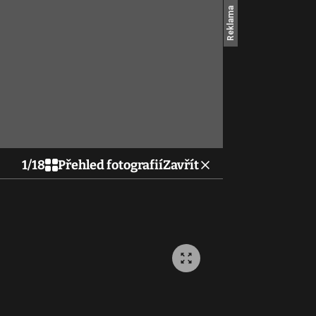
1
/
18
Přehled fotografií
Zavřít