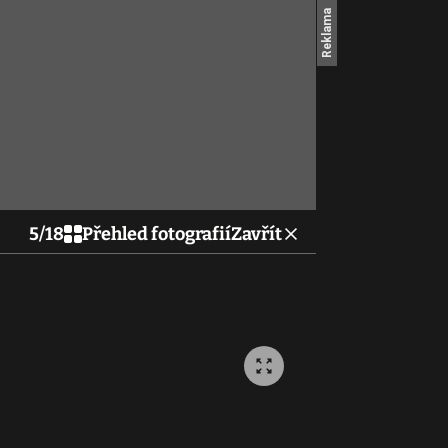
5
/
18
Přehled fotografií
Zavřít