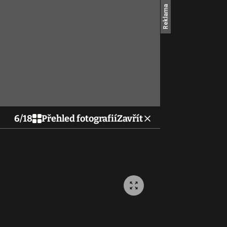
6
/
18
Přehled fotografií
Zavřít