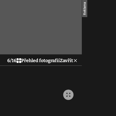
6
/
16
Přehled fotografií
Zavřít