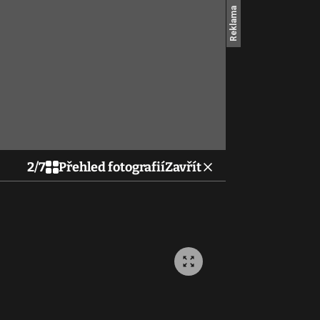
2
/
7
Přehled fotografií
Zavřít