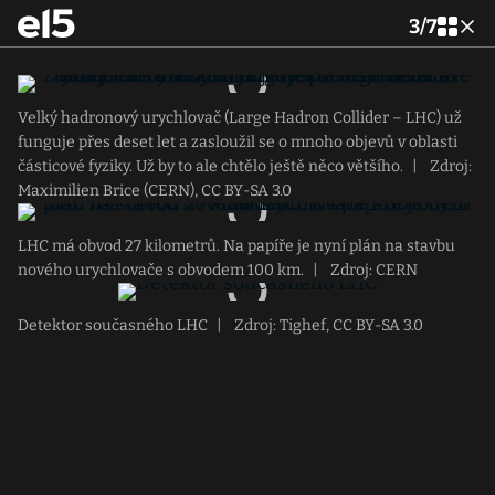
3
/
7
Velký hadronový urychlovač (Large Hadron Collider – LHC) už
funguje přes deset let a zasloužil se o mnoho objevů v oblasti
částicové fyziky. Už by to ale chtělo ještě něco většího.
|
Zdroj:
Maximilien Brice (CERN), CC BY-SA 3.0
LHC má obvod 27 kilometrů. Na papíře je nyní plán na stavbu
nového urychlovače s obvodem 100 km.
|
Zdroj: CERN
Detektor současného LHC
|
Zdroj: Tighef, CC BY-SA 3.0