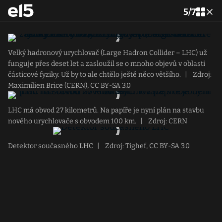
5
/
7
Velký hadronový urychlovač (Large Hadron Collider – LHC) už
funguje přes deset let a zasloužil se o mnoho objevů v oblasti
částicové fyziky. Už by to ale chtělo ještě něco většího.
|
Zdroj:
Maximilien Brice (CERN), CC BY-SA 3.0
LHC má obvod 27 kilometrů. Na papíře je nyní plán na stavbu
nového urychlovače s obvodem 100 km.
|
Zdroj: CERN
Detektor současného LHC
|
Zdroj: Tighef, CC BY-SA 3.0