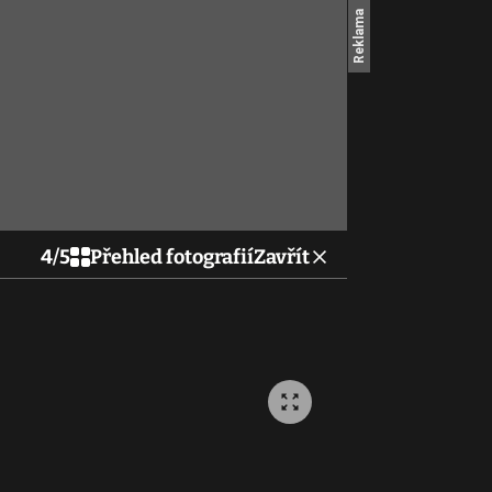
4
/
5
Přehled fotografií
Zavřít