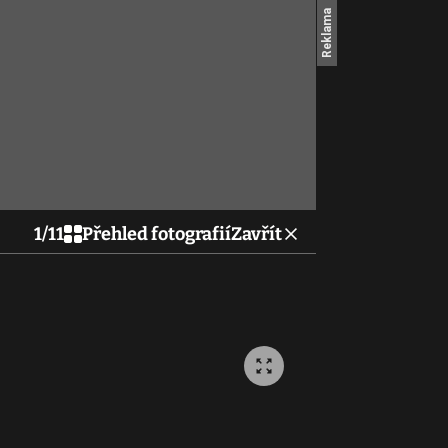
1
/
11
Přehled fotografií
Zavřít