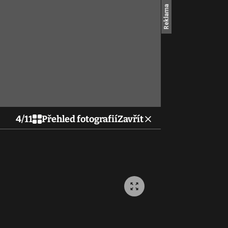
4
/
11
Přehled fotografií
Zavřít