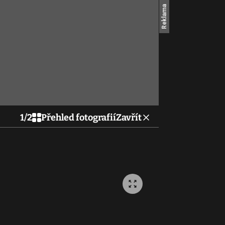
1
/
2
Přehled fotografií
Zavřít