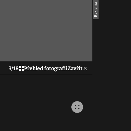
3
/
18
Přehled fotografií
Zavřít