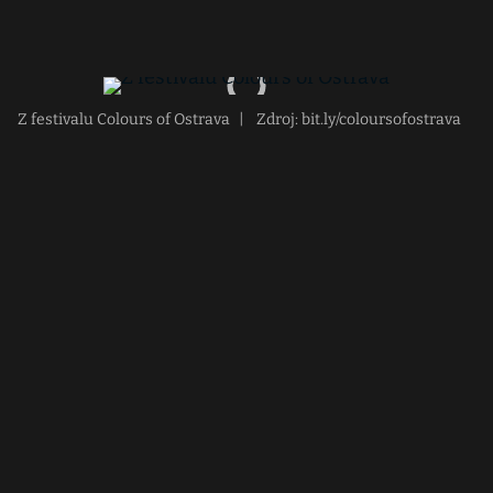
Z festivalu Colours of Ostrava
|
Zdroj: bit.ly/coloursofostrava