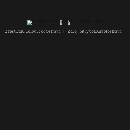
Z festivalu Colours of Ostrava
|
Zdroj: bit.ly/coloursofostrava