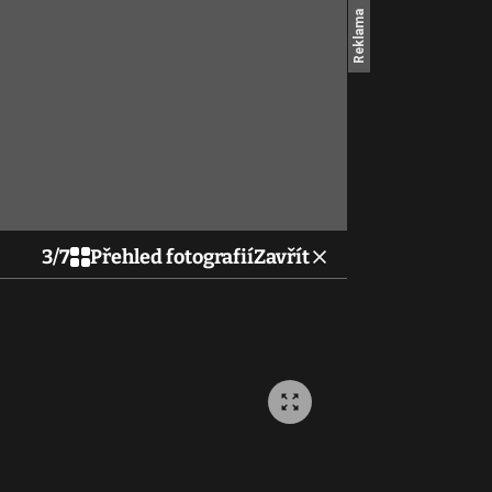
3
/
7
Přehled fotografií
Zavřít