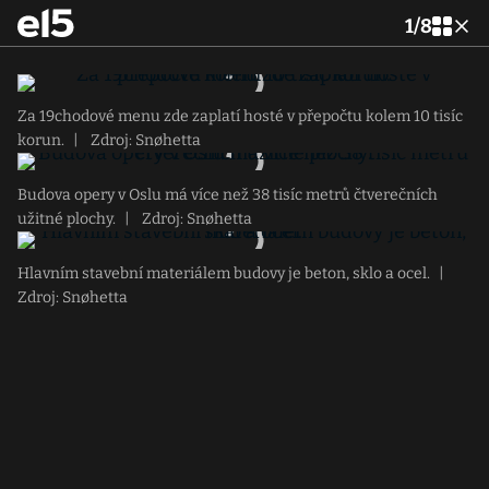
1
/
8
Za 19chodové menu zde zaplatí hosté v přepočtu kolem 10 tisíc
korun.
|
Zdroj: Snøhetta
Budova opery v Oslu má více než 38 tisíc metrů čtverečních
užitné plochy.
|
Zdroj: Snøhetta
Hlavním stavební materiálem budovy je beton, sklo a ocel.
|
Zdroj: Snøhetta