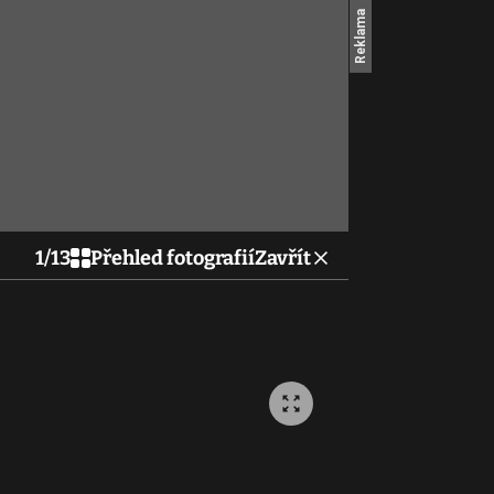
1
/
13
Přehled fotografií
Zavřít